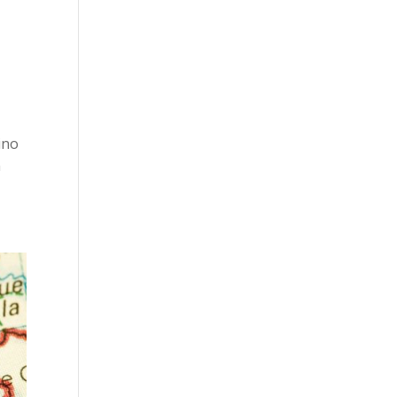
ino
n