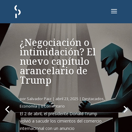
¿Negociación o
intimidación? El
nuevo capítulo
arancelario de
Trump
por
Salvador Paiz
|
abril 23, 2025
|
Destacados
,
Economía
| 0 Comentario
El 2 de abril, el presidente Donald Trump
volvió a sacudir los cimientos del comercio
internacional con un anuncio